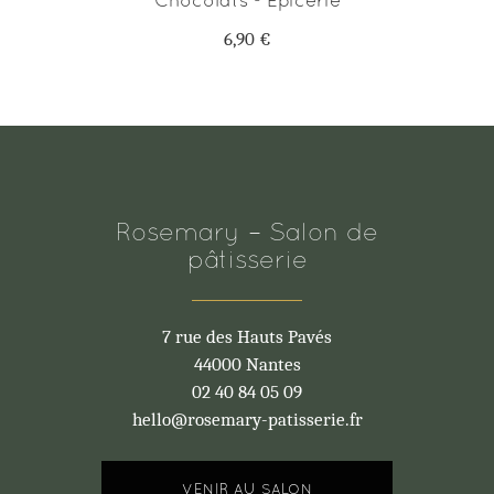
Chocolats - Epicerie
6,90
€
Rosemary – Salon de
pâtisserie
7 rue des Hauts Pavés
44000 Nantes
02 40 84 05 09
hello@rosemary-patisserie.fr
VENIR AU SALON